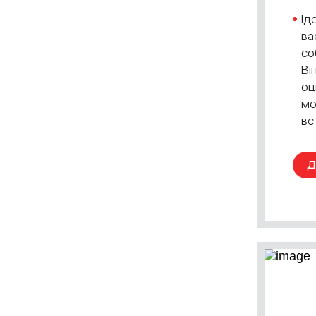
Ід
ва
со
Ві
оц
мо
вс
Д