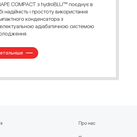
APE COMPACT з hydroBLU™ поєднує в
бі надійність і простоту використання
мпактного конденсатора з
телектуальною адіабатичною системою
олодження.
етальніше
ня
Про нас