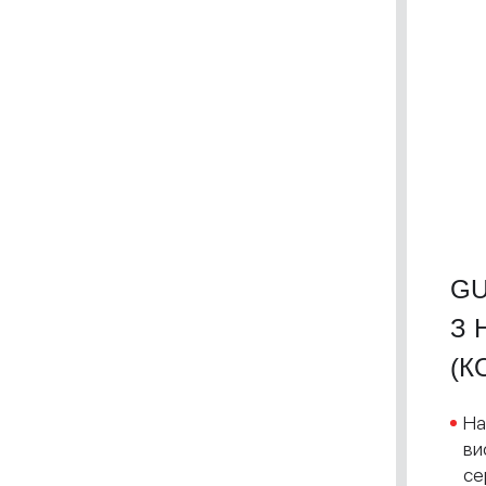
GU
З 
(К
На
ви
се