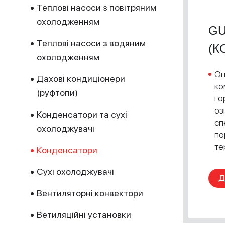
Теплові насоси з повітряним
охолодженням
GU
Теплові насоси з водяним
(К
охолодженням
Оп
Дахові кондиціонери
ко
(руфтопи)
го
оз
Конденсатори та сухі
сп
охолоджувачі
по
те
Конденсатори
Сухі охолоджувачі
Д
Вентиляторні конвектори
Ветиляційні установки