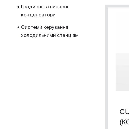
Градирні та випарні
конденсатори
Системи керування
холодильними станціям
GU
(К