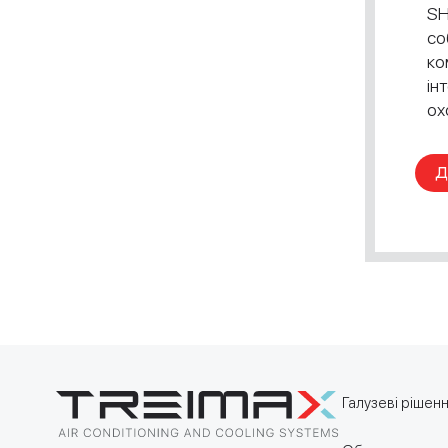
SH
со
ко
ін
ох
Д
Галузеві рішен