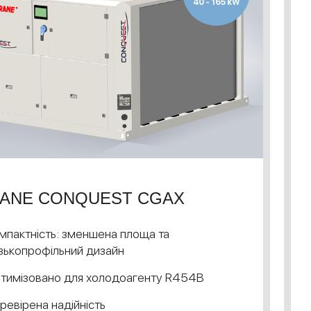
40 - 165 kW
ANE CONQUEST CGAX
мпактність: зменшена площа та
зькопрофільний дизайн
тимізовано для холодоагенту R454B
ревірена надійність