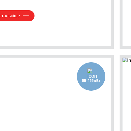
етальніше
55-135 кВт