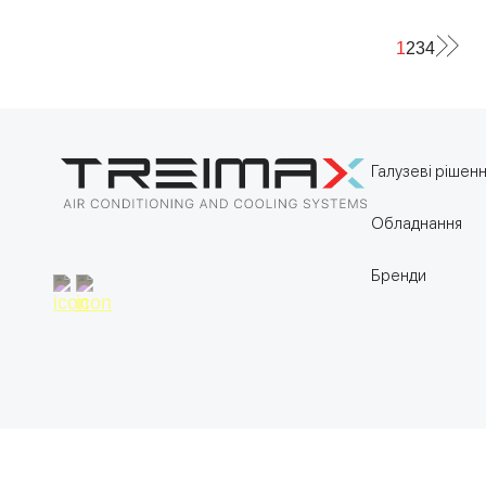
1
2
3
4
Галузеві рішен
Обладнання
Бренди