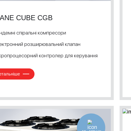
ANE CUBE CGB
ндемні спіральні компресори
ектронний розширювальний клапан
кропроцесорний контролер для керування
етальніше