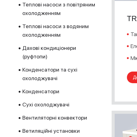
Теплові насоси з повітряним
охолодженням
TR
Теплові насоси з водяним
Та
охолодженням
Ел
Дахові кондиціонери
(руфтопи)
Мі
Конденсатори та сухі
Д
охолоджувачі
Конденсатори
Сухі охолоджувачі
Вентиляторні конвектори
Ветиляційні установки