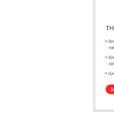
TH
Ви
на
Ви
ше
Ши
Д