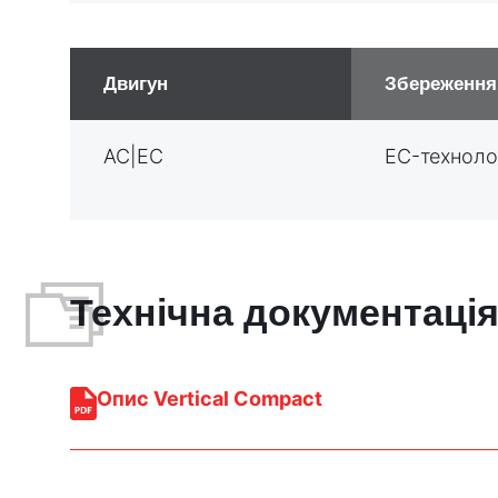
Двигун
Збереження 
AC|EC
EC-техноло
Технічна документаці
Опис Vertical Compact