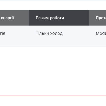
енергії
Режим роботи
Прот
гія
Тільки холод
Mod
я