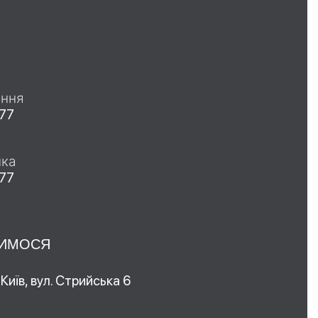
ання
 77
мка
 77
ДИМОСЯ
 Київ, вул. Стрийська 6