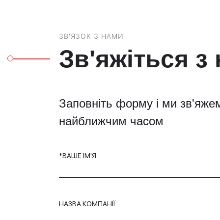
ЗВ'ЯЗОК З НАМИ
Зв'яжіться з
Заповніть форму і ми зв'яже
найближчим часом
*ВАШЕ ІМ'Я
НАЗВА КОМПАНІЇ