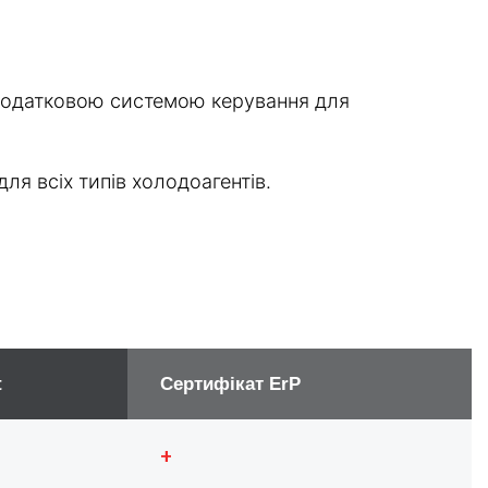
 додатковою системою керування для
ля всіх типів холодоагентів.
t
Сертифікат ErP
+