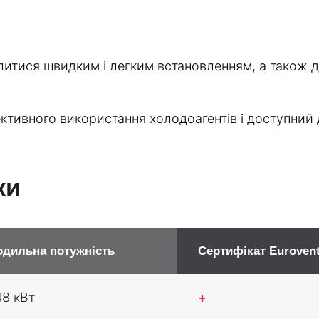
литися швидким і легким встановленням, а також
ктивного використання холодоагентів і доступний д
ки
дильна потужність
Сертифікат Euroven
48 кВт
+