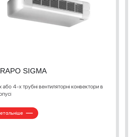
RAPO SIGMA
х або 4-х трубні вентиляторні конвектори в
рпусі
етальніше