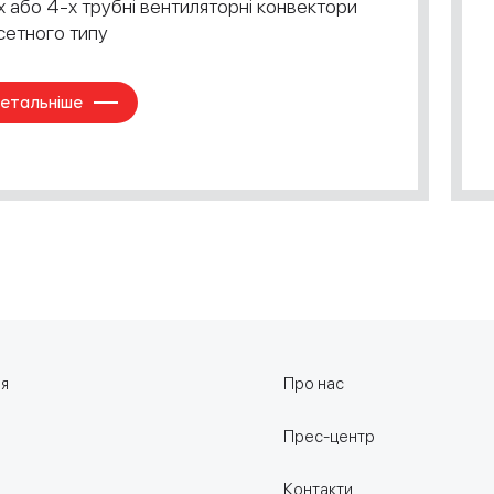
х або 4-х трубні вентиляторні конвектори
сетного типу
етальніше
ня
Про нас
Прес-центр
Контакти