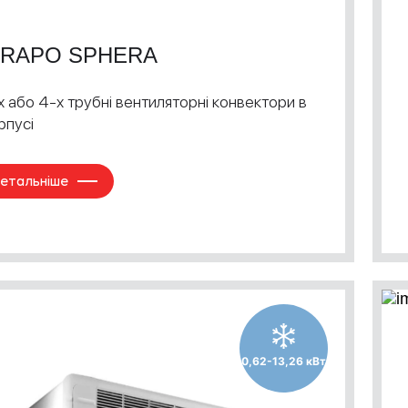
RAPO SPHERA
х або 4-х трубні вентиляторні конвектори в
рпусі
етальніше
0,62-13,26 кВт