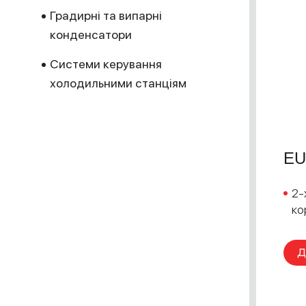
Градирні та випарні
конденсатори
Системи керування
холодильними станціям
EU
2-
ко
Д