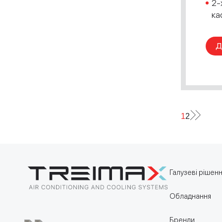
2-
ка
Д
1
2
Галузеві рішен
Обладнання
Бренди