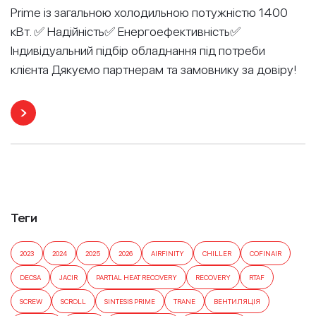
Prime із загальною холодильною потужністю 1400
кВт. ✅ Надійність✅ Енергоефективність✅
Індивідуальний підбір обладнання під потреби
клієнта Дякуємо партнерам та замовнику за довіру!
Теги
2023
2024
2025
2026
AIRFINITY
CHILLER
COFINAIR
DECSA
JACIR
PARTIAL HEAT RECOVERY
RECOVERY
RTAF
SCREW
SCROLL
SINTESIS PRIME
TRANE
ВЕНТИЛЯЦІЯ