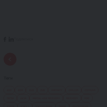
Поділитися
Теги
2023
2024
2025
2026
AIRFINITY
CHILLER
COFINAIR
DECSA
JACIR
PARTIAL HEAT RECOVERY
RECOVERY
RTAF
SCREW
SCROLL
SINTESIS PRIME
TRANE
ВЕНТИЛЯЦІЯ