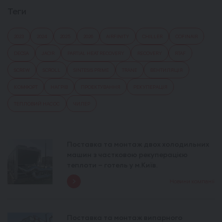
Теги
2023
2024
2025
2026
AIRFINITY
CHILLER
COFINAIR
DECSA
JACIR
PARTIAL HEAT RECOVERY
RECOVERY
RTAF
SCREW
SCROLL
SINTESIS PRIME
TRANE
ВЕНТИЛЯЦІЯ
КОМФОРТ
НАГРІВ
ПРОЕКТУВАННЯ
РЕКУПЕРАЦІЯ
ТЕПЛОВИЙ НАСОС
ЧИЛЕР
Поставка та монтаж двох холодильних
машин з частковою рекуперацією
теплоти – готель у м.Київ.
Новини компанії
Поставка та монтаж випарного