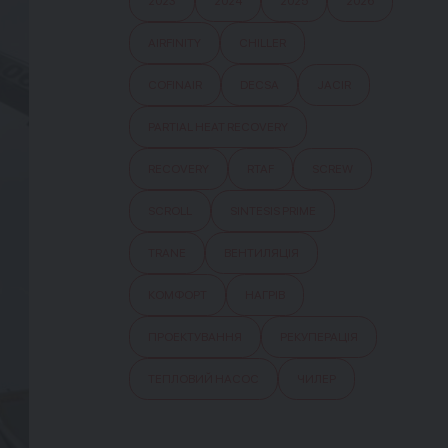
2023
2024
2025
2026
AIRFINITY
CHILLER
COFINAIR
DECSA
JACIR
PARTIAL HEAT RECOVERY
RECOVERY
RTAF
SCREW
SCROLL
SINTESIS PRIME
TRANE
ВЕНТИЛЯЦІЯ
КОМФОРТ
НАГРІВ
ПРОЕКТУВАННЯ
РЕКУПЕРАЦІЯ
ТЕПЛОВИЙ НАСОС
ЧИЛЕР