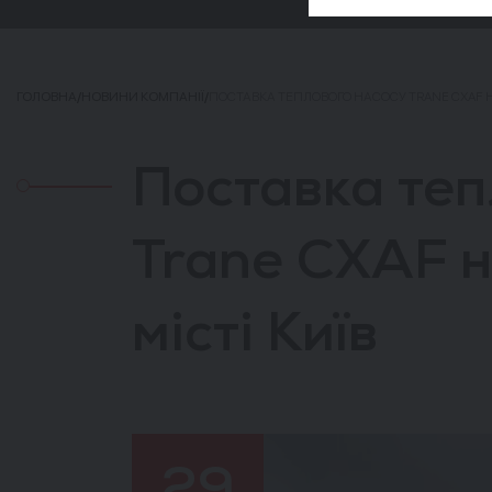
ГОЛОВНА
/
НОВИНИ КОМПАНІЇ
/
ПОСТАВКА ТЕПЛОВОГО НАСОСУ TRANE CXAF НА
Поставка теп
Trane CXAF н
місті Київ
29