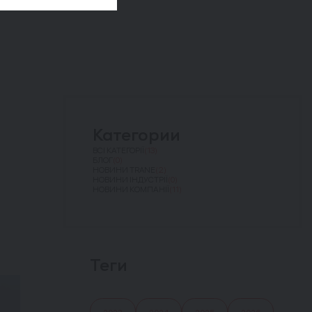
Категории
ВСІ КАТЕГОРІЇ
(13)
БЛОГ
(0)
НОВИНИ TRANE
(2)
НОВИНИ ІНДУСТРІЇ
(0)
НОВИНИ КОМПАНІЇ
(11)
Теги