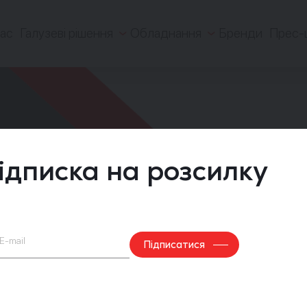
ас
Галузеві рішення
Обладнання
Бренди
Прес-
ідписка на розсилку