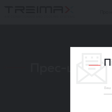
Про н
П
Прес-центр