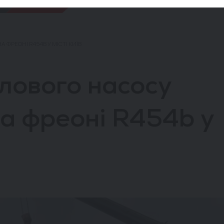
 ФРЕОНІ R454B У МІСТІ КИЇВ
лового насосу
а фреоні R454b у