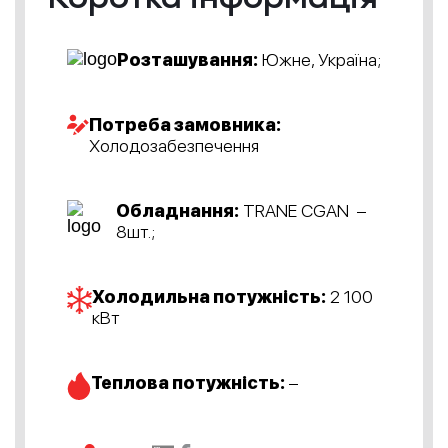
Розташування:
Южне, Україна;
Потреба замовника:
Холодозабезпечення
Обладнання:
TRANE CGAN –
8шт.;
Холодильна потужність:
2 100
кВт
Теплова потужність:
–