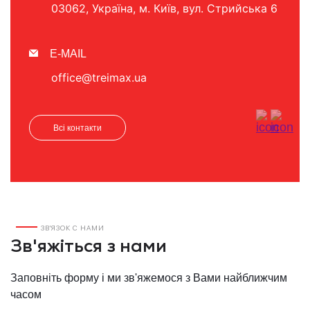
03062, Україна, м. Київ, вул. Стрийська 6
E-MAIL
office@treimax.ua
Всі контакти
ЗВ'ЯЗОК С НАМИ
Зв'яжіться з нами
Заповніть форму і ми зв'яжемося з Вами найближчим
часом