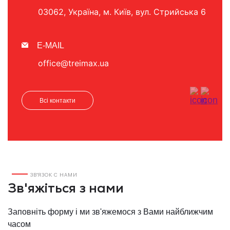
03062, Україна, м. Київ, вул. Стрийська 6
E-MAIL
office@treimax.ua
Всі контакти
ЗВ'ЯЗОК С НАМИ
Зв'яжіться з нами
Заповніть форму і ми зв'яжемося з Вами найближчим
часом