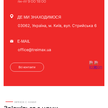
пн-пт 9:00 18:00
ДЕ МИ ЗНАХОДИМОСЯ
03062, Україна, м. Київ, вул. Стрийська 6
E-MAIL
office@treimax.ua
Всі контакти
ЗВ'ЯЗОК С НАМИ