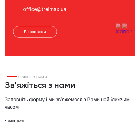
office@treimax.ua
Всі контакти
ЗВ'ЯЗОК С НАМИ
Зв'яжіться з нами
Заповніть форму і ми зв'яжемося з Вами найближчим
часом
*ВАШЕ ІМ'Я