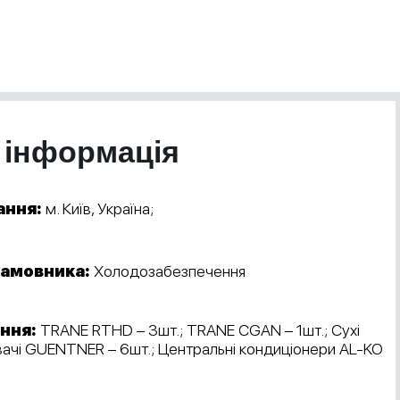
 інформація
ання:
м. Київ, Україна;
замовника:
Холодозабезпечення
ння:
TRANE RTHD – 3шт.; TRANE CGAN – 1шт.; Сухі
ачі GUENTNER – 6шт.; Центральні кондиціонери AL-KO