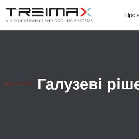
Про 
Галузеві ріш