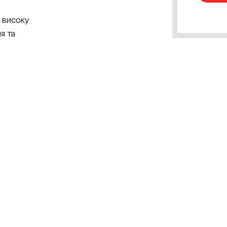
 високу
я та