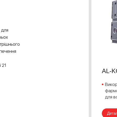
 для
рьох
трішнього
зпечення
 21
AL-K
Викор
фарма
для в
Дета