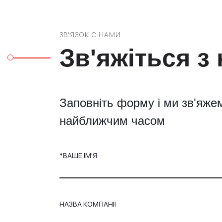
ЗВ'ЯЗОК С НАМИ
Зв'яжіться з
Заповніть форму і ми зв'яже
найближчим часом
*ВАШЕ ІМ'Я
НАЗВА КОМПАНІЇ