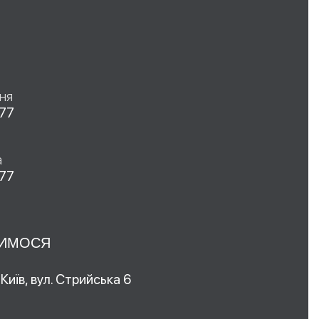
ня
 77
а
 77
ДИМОСЯ
 Київ, вул. Стрийська 6