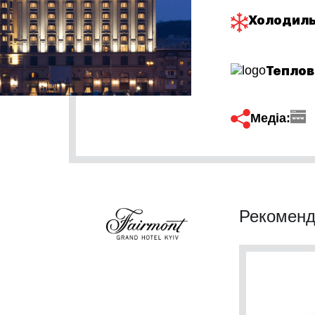
Холодиль
Теплов
Медіа:
Рекоменд