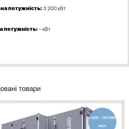
на потужність:
3 200 кВт
а потужність:
– кВт
овані товари
1 000 - 150 000
м3/г