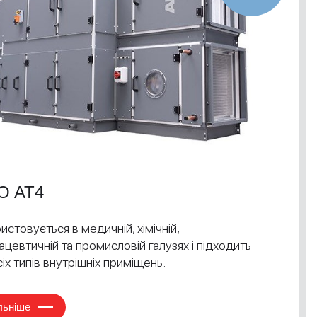
O AT4
истовується в медичній, хімічній,
цевтичній та промисловій галузях і підходить
сіх типів внутрішніх приміщень.
льніше