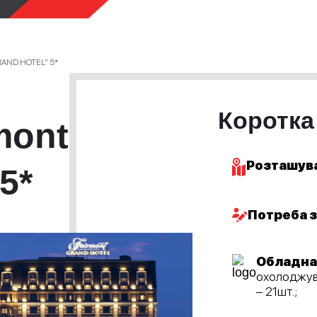
AND HOTEL” 5*
Коротка
mont
Розташув
5*
Потреба 
Обладна
охолоджув
– 21шт.;