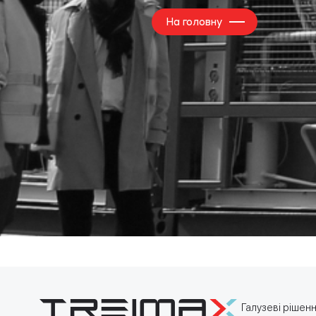
На головну
Галузеві рішен