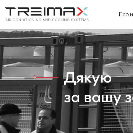
Про н
Дякую
за вашу 