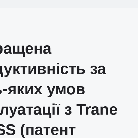
ращена
уктивність за
-яких умов
луатації з Trane
S (патент