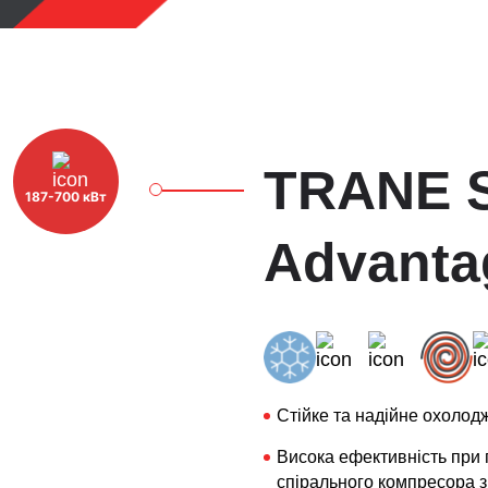
TRANE S
187-700 кВт
Advanta
Стійке та надійне охолод
Висока ефективність при 
спірального компресора з