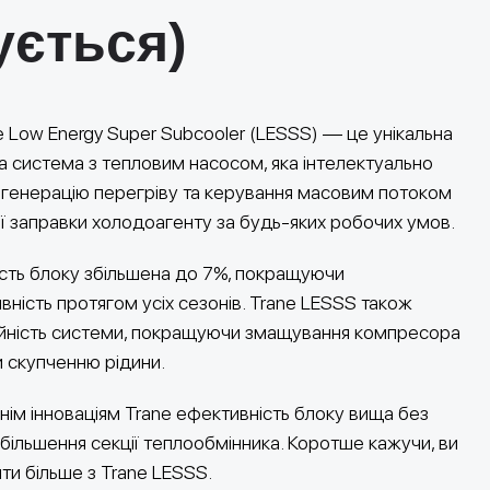
ується)
 Low Energy Super Subcooler (LESSS) — це унікальна
 система з тепловим насосом, яка інтелектуально
генерацію перегріву та керування масовим потоком
ії заправки холодоагенту за будь-яких робочих умов.
сть блоку збільшена до 7%, покращуючи
ність протягом усіх сезонів. Trane LESSS також
ійність системи, покращуючи змащування компресора
и скупченню рідини.
нім інноваціям Trane ефективність блоку вища без
збільшення секції теплообмінника. Коротше кажучи, ви
и більше з Trane LESSS.