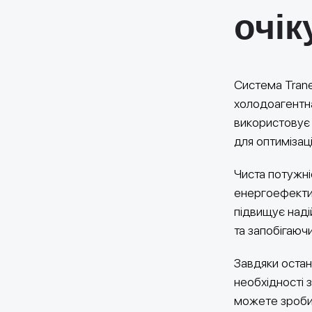
очік
Система Trane
холодоагентна
використовує 
для оптимізац
Чиста потужні
енергоефектив
підвищує над
та запобігаюч
Завдяки остан
необхідності 
можете зробит