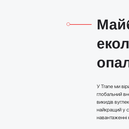
Май
екол
опа
У Trane ми ві
глобальний вн
викидів вугле
найкращий у с
навантаженні к