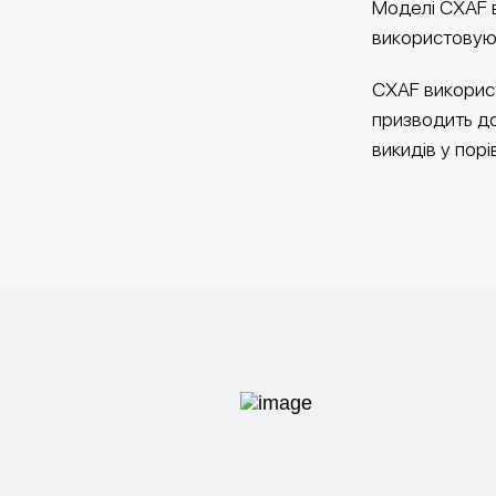
Моделі CXAF в
використовуюч
CXAF викорис
призводить до
викидів у порі