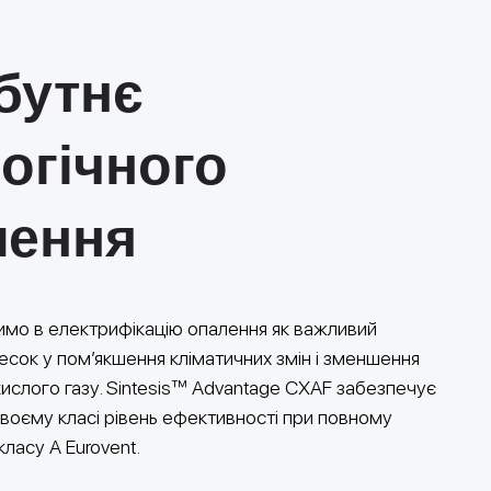
бутнє
огічного
лення
римо в електрифікацію опалення як важливий
есок у пом’якшення кліматичних змін і зменшення
кислого газу. Sintesis™ Advantage CXAF забезпечує
воєму класі рівень ефективності при повному
ласу A Eurovent.