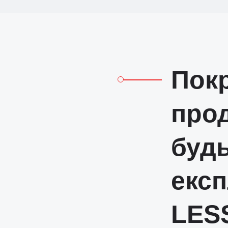
Пок
прод
будь
експ
LESS