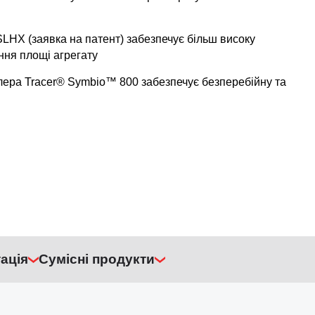
SLHX (заявка на патент) забезпечує більш високу
ння площі агрегату
лера Tracer® Symbio™ 800 забезпечує безперебійну та
ація
Сумісні продукти