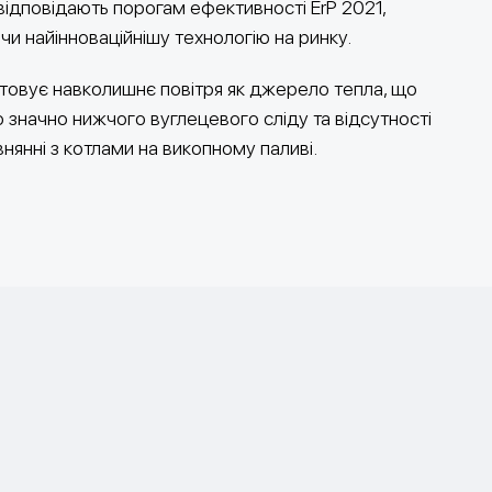
ідповідають порогам ефективності ErP 2021,
и найінноваційнішу технологію на ринку.
товує навколишнє повітря як джерело тепла, що
 значно нижчого вуглецевого сліду та відсутності
внянні з котлами на викопному паливі.