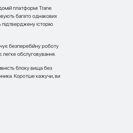
ідомій платформі Trane
овують багато однакових
ть підтверджену історію
чує безперебійну роботу
є легке обслуговування.
ивність блоку вища без
нника. Коротше кажучи, ви