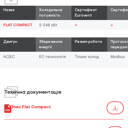
Назва
Холодильна
Сертифікат
Сертифік
потужність
Eurovent
FLAT COMPACT
5-548 кВт
+
+
Двигун
Збереження
Режим роботи
Протоко
енергії
передачі
AC|EC
EC-технологія
Тільки холод
Modbus
Технічна документація
Опис Flat Compact